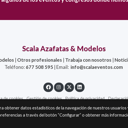
Scala Azafatas & Modelos
odelos
|
Otros profesionales
|
Trabaja con nosotros
|
Notic
Teléfono:
677 508 595
| Email:
info@scalaeventos.com
ca de cookies
Gestión de cookies
Política de privacidad
Declaració
ara obtener datos estadísticos de la navegación de nuestros usuarios 
preferencias a través del botón “Configurar” o obtener más informac