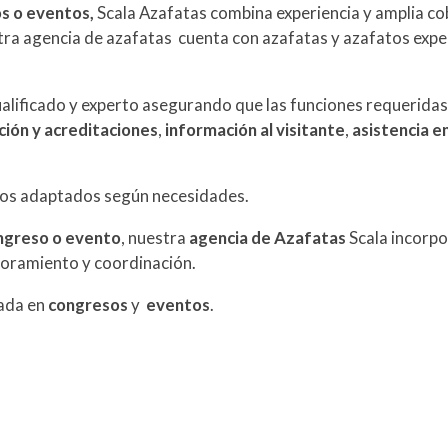
s o eventos,
Scala Azafatas combina experiencia y amplia c
stra agencia de azafatas cuenta con azafatas y azafatos exper
ualificado y experto asegurando que las funciones requerida
ión y acreditaciones
,
información al visitante
,
asistencia en
os adaptados según necesidades.
ongreso o evento
, nuestra
agencia de Azafatas
Scala incorpo
soramiento y coordinación.
zada en
congresos
y
eventos
.