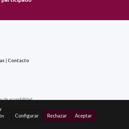
ias
|
Contacto
n de accesibilidad
y
Configurar
Rechazar
Aceptar
ión