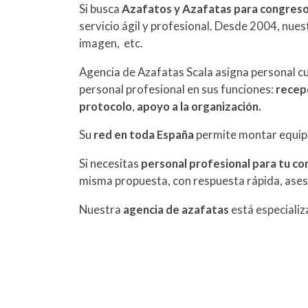
Si busca
Azafatos y Azafatas para congreso
servicio ágil y profesional. Desde 2004, nue
imagen, etc.
Agencia de Azafatas Scala asigna personal c
personal profesional en sus funciones:
recepc
protocolo
,
apoyo a la organización.
Su
red en toda España
permite montar equip
Si necesitas
personal profesional para tu c
misma propuesta, con respuesta rápida, ase
Nuestra
agencia de azafatas
está especiali