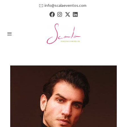
🖂
info@scalaeventos.com