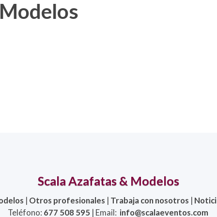
& Modelos
Scala Azafatas & Modelos
odelos
|
Otros profesionales
|
Trabaja con nosotros
|
Notic
Teléfono:
677 508 595
| Email:
info@scalaeventos.com