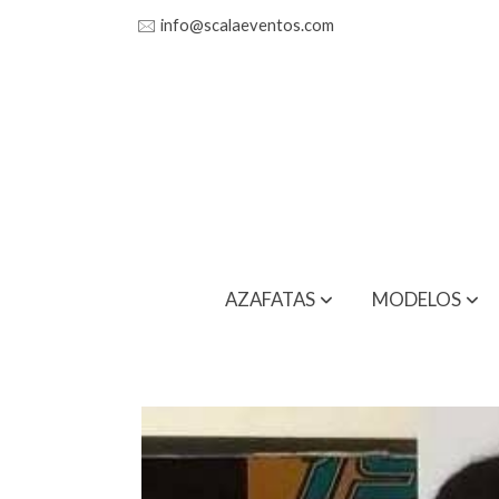
🖂
info@scalaeventos.com
AZAFATAS
MODELOS