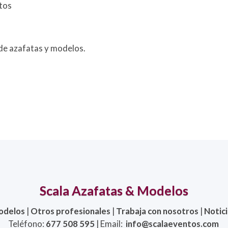
tos
 de azafatas y modelos.
Scala Azafatas & Modelos
odelos
|
Otros profesionales
|
Trabaja con nosotros
|
Notic
Teléfono:
677 508 595
| Email:
info@scalaeventos.com