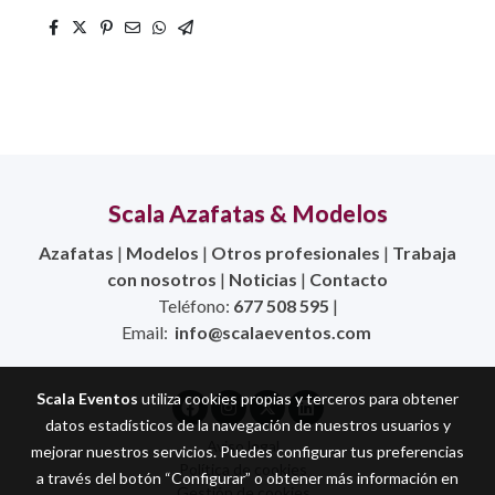
Scala Azafatas & Modelos
Azafatas
|
Modelos
|
Otros profesionales
|
Trabaja
con nosotros
|
Noticias
|
Contacto
Teléfono:
677 508 595
|
Email:
info@scalaeventos.com
Scala Eventos
utiliza cookies propias y terceros para obtener
datos estadísticos de la navegación de nuestros usuarios y
Aviso legal
mejorar nuestros servicios. Puedes configurar tus preferencias
Política de cookies
a través del botón “Configurar” o obtener más información en
Gestión de cookies