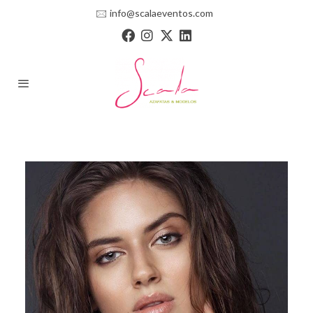
🖂
info@scalaeventos.com