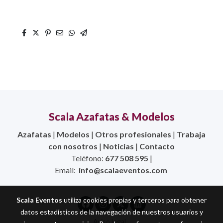
Scala Azafatas & Modelos
Azafatas
|
Modelos
|
Otros profesionales
|
Trabaja
con nosotros
|
Noticias
|
Contacto
Teléfono:
677 508 595
|
Email:
info@scalaeventos.com
Scala Eventos
utiliza cookies propias y terceros para obtener
datos estadísticos de la navegación de nuestros usuarios y
Aviso legal