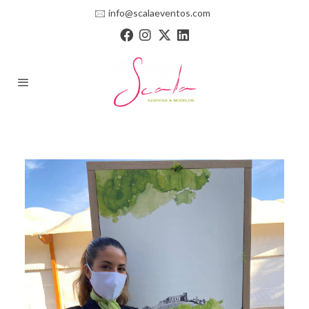
🖂
info@scalaeventos.com