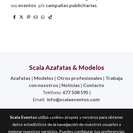
sus
eventos
y
/
o
campañas publicitarias
.
Scala Azafatas & Modelos
Azafatas
|
Modelos
|
Otros profesionales
|
Trabaja
con nosotros
|
Noticias
|
Contacto
Teléfono:
677 508 595
|
Email:
info@scalaeventos.com
Scala Eventos
utiliza cookies propias y terceros para obtener
datos estadísticos de la navegación de nuestros usuarios y
Aviso legal
mejorar nuestros servicios. Puedes configurar tus preferencias