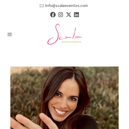
🖂
info@scalaeventos.com