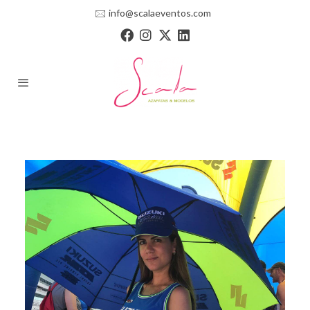
🖂
info@scalaeventos.com