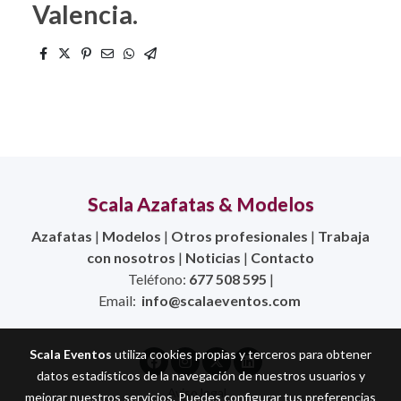
Valencia.
Scala Azafatas & Modelos
Azafatas
|
Modelos
|
Otros profesionales
|
Trabaja
con nosotros
|
Noticias
|
Contacto
Teléfono:
677 508 595
|
Email:
info@scalaeventos.com
Scala Eventos
utiliza cookies propias y terceros para obtener
datos estadísticos de la navegación de nuestros usuarios y
Aviso legal
mejorar nuestros servicios. Puedes configurar tus preferencias