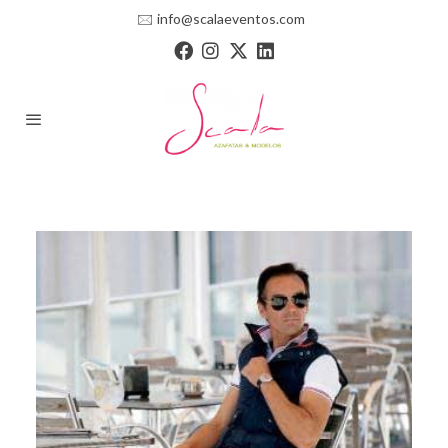
🖂
info@scalaeventos.com