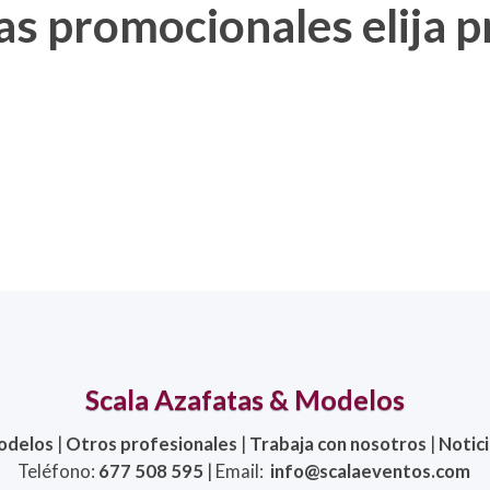
s promocionales elija p
Scala Azafatas & Modelos
odelos
|
Otros profesionales
|
Trabaja con nosotros
|
Notic
Teléfono:
677 508 595
| Email:
info@scalaeventos.com