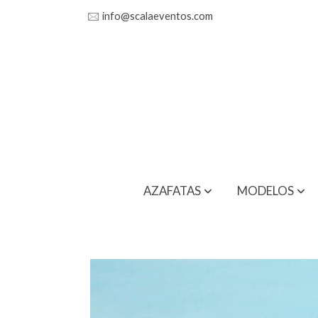
🖂
info@scalaeventos.com
AZAFATAS
MODELOS