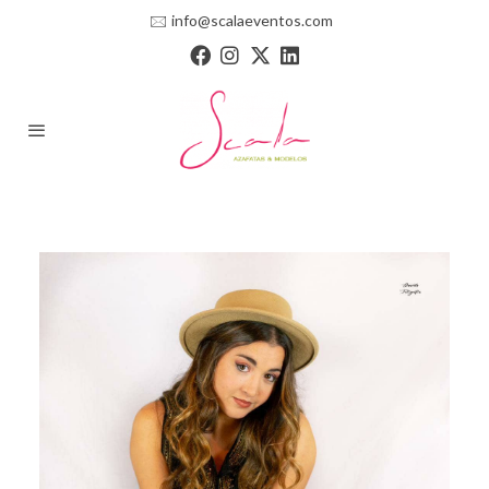
🖂
info@scalaeventos.com