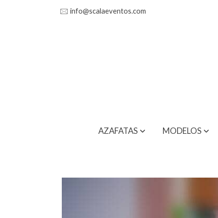
🖂
info@scalaeventos.com
AZAFATAS
MODELOS