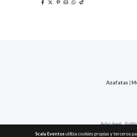
Azafatas
|
M
Aviso legal
Políti
Scala Eventos
utiliza cookies propias y terceros p