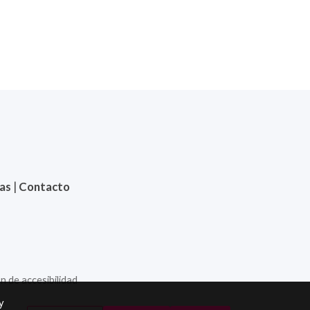
ias
|
Contacto
n de accesibilidad
y