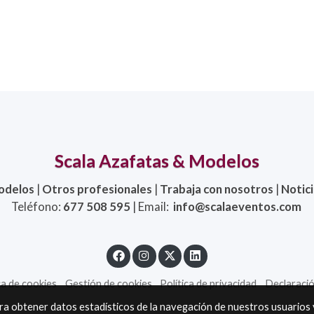
Scala Azafatas & Modelos
odelos
|
Otros profesionales
|
Trabaja con nosotros
|
Notic
Teléfono:
677 508 595
| Email:
info@scalaeventos.com
ca de cookies
Gestión de cookies
Política de privacidad
Declaració
ara obtener datos estadísticos de la navegación de nuestros usuarios 