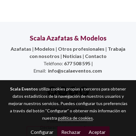
Scala Azafatas & Modelos
Azafatas
|
Modelos
|
Otros profesionales
|
Trabaja
con nosotros
|
Noticias
|
Contacto
Teléfono:
677 508 595
|
Email:
info@scalaeventos.com
Scala Eventos
utiliza cookies propias y terceros para obtener
datos estadísticos de la navegación de nuestros usuarios y
Aviso legal
mejorar nuestros servicios. Puedes configurar tus preferencias
Política de cookies
a través del botón “Configurar” o obtener más información en
Gestión de cookies
nuestra
política de cookies
.
Política de privacidad
Declaración de accesibilidad
Configurar
Rechazar
Aceptar