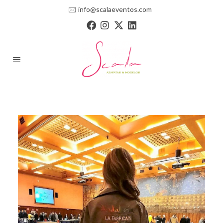
🖂
info@scalaeventos.com