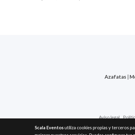
Azafatas
|
M
Aviso legal
Políti
Scala Eventos
utiliza cookies propias y terceros p