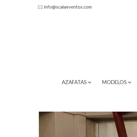
🖂
info@scalaeventos.com
AZAFATAS
MODELOS