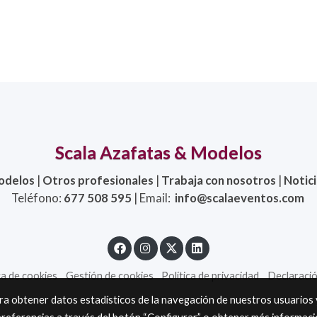
Scala Azafatas & Modelos
odelos
|
Otros profesionales
|
Trabaja con nosotros
|
Notic
Teléfono:
677 508 595
| Email:
info@scalaeventos.com
ca de cookies
Gestión de cookies
Política de privacidad
Declaració
ara obtener datos estadísticos de la navegación de nuestros usuarios 