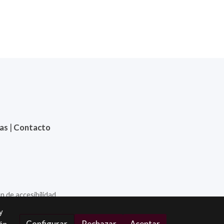
ias
|
Contacto
n de accesibilidad
y
Configurar
Rechazar
Aceptar