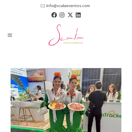
🖂
info@scalaeventos.com