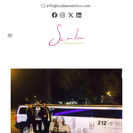
🖂
info@scalaeventos.com