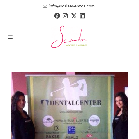
🖂
info@scalaeventos.com