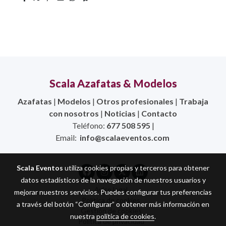
Scala Azafatas & Modelos
Azafatas
|
Modelos
|
Otros profesionales
|
Trabaja
con nosotros
|
Noticias
|
Contacto
Teléfono:
677 508 595
|
Email:
info@scalaeventos.com
Scala Eventos
utiliza cookies propias y terceros para obtener
datos estadísticos de la navegación de nuestros usuarios y
Aviso legal
mejorar nuestros servicios. Puedes configurar tus preferencias
Política de cookies
a través del botón “Configurar” o obtener más información en
Gestión de cookies
nuestra
política de cookies
.
Política de privacidad