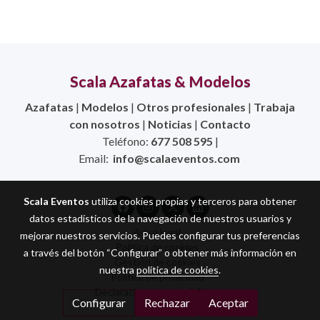
Scala Azafatas & Modelos
Azafatas
|
Modelos
|
Otros profesionales
|
Trabaja
con nosotros
|
Noticias
|
Contacto
Teléfono:
677 508 595
|
Email:
info@scalaeventos.com
Scala Eventos
utiliza cookies propias y terceros para obtener
datos estadísticos de la navegación de nuestros usuarios y
Aviso legal
mejorar nuestros servicios. Puedes configurar tus preferencias
Política de cookies
a través del botón “Configurar” o obtener más información en
Gestión de cookies
nuestra
política de cookies
.
Política de privacidad
Declaración de accesibilidad
Configurar
Rechazar
Aceptar