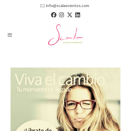
🖂
info@scalaeventos.com