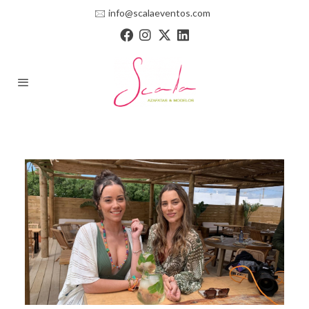
🖂
info@scalaeventos.com