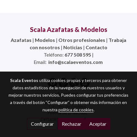
Scala Azafatas & Modelos
Azafatas
|
Modelos
|
Otros profesionales
|
Trabaja
con nosotros
|
Noticias
|
Contacto
Teléfono:
677 508 595
|
Email:
info@scalaeventos.com
Scala Eventos
utiliza cookies propias y terceros para obtener
datos estadísticos de la navegación de nuestros usuarios y
Aviso legal
mejorar nuestros servicios. Puedes configurar tus preferencias
Política de cookies
a través del botón “Configurar” o obtener más información en
Gestión de cookies
nuestra
política de cookies
.
Política de privacidad
Declaración de accesibilidad
Configurar
Rechazar
Aceptar