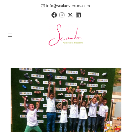
🖂
info@scalaeventos.com