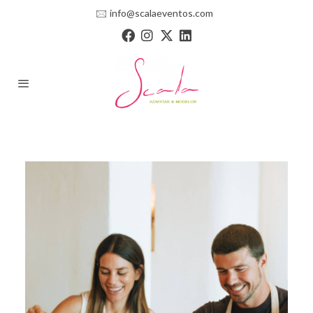
🖂
info@scalaeventos.com