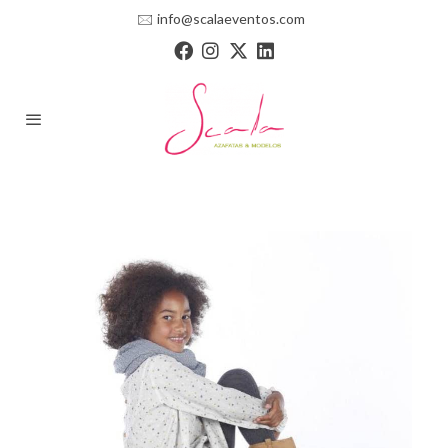
🖂
info@scalaeventos.com