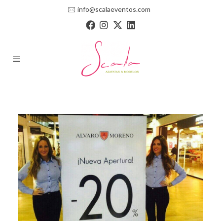
🖂
info@scalaeventos.com