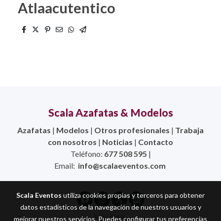
Atlaacutentico
Scala Azafatas & Modelos
Azafatas
|
Modelos
|
Otros profesionales
|
Trabaja
con nosotros
|
Noticias
|
Contacto
Teléfono:
677 508 595
|
Email:
info@scalaeventos.com
Scala Eventos
utiliza cookies propias y terceros para obtener
datos estadísticos de la navegación de nuestros usuarios y
Aviso legal
mejorar nuestros servicios. Puedes configurar tus preferencias