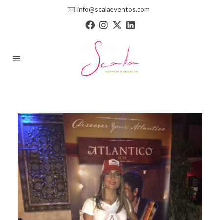
🖂
info@scalaeventos.com