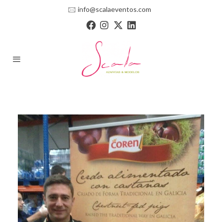
🖂
info@scalaeventos.com