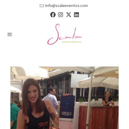
🖂
info@scalaeventos.com