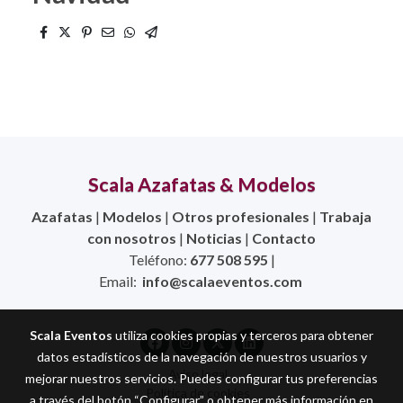
Scala Azafatas & Modelos
Azafatas
|
Modelos
|
Otros profesionales
|
Trabaja
con nosotros
|
Noticias
|
Contacto
Teléfono:
677 508 595
|
Email:
info@scalaeventos.com
Scala Eventos
utiliza cookies propias y terceros para obtener
datos estadísticos de la navegación de nuestros usuarios y
Aviso legal
mejorar nuestros servicios. Puedes configurar tus preferencias
Política de cookies
a través del botón “Configurar” o obtener más información en