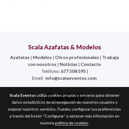
Scala Azafatas & Modelos
Azafatas
|
Modelos
|
Otros profesionales
|
Trabaja
con nosotros
|
Noticias
|
Contacto
Teléfono:
677 508 595
|
Email:
info@scalaeventos.com
Scala Eventos
utiliza cookies propias y terceros para obtener
datos estadísticos de la navegación de nuestros usuarios y
Aviso legal
mejorar nuestros servicios. Puedes configurar tus preferencias
Política de cookies
a través del botón “Configurar” o obtener más información en
Gestión de cookies
nuestra
política de cookies
.
Política de privacidad