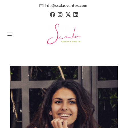
🖂
info@scalaeventos.com