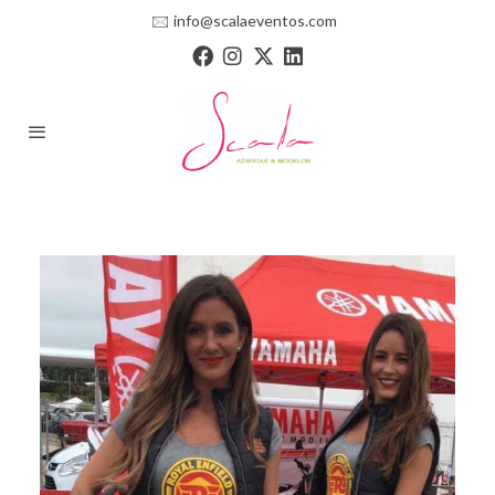
🖂
info@scalaeventos.com