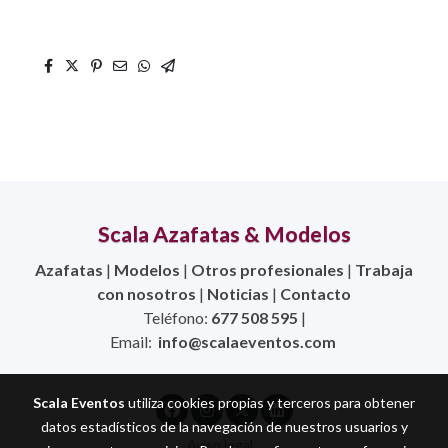
Scala Azafatas & Modelos
Azafatas
|
Modelos
|
Otros profesionales
|
Trabaja
con nosotros
|
Noticias
|
Contacto
Teléfono:
677 508 595
|
Email:
info@scalaeventos.com
Scala Eventos
utiliza cookies propias y terceros para obtener
datos estadísticos de la navegación de nuestros usuarios y
Aviso legal