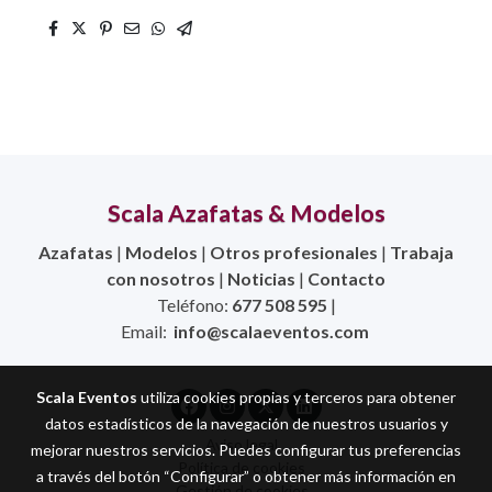
Scala Azafatas & Modelos
Azafatas
|
Modelos
|
Otros profesionales
|
Trabaja
con nosotros
|
Noticias
|
Contacto
Teléfono:
677 508 595
|
Email:
info@scalaeventos.com
Scala Eventos
utiliza cookies propias y terceros para obtener
datos estadísticos de la navegación de nuestros usuarios y
Aviso legal
mejorar nuestros servicios. Puedes configurar tus preferencias
Política de cookies
a través del botón “Configurar” o obtener más información en
Gestión de cookies