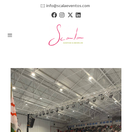
🖂
info@scalaeventos.com