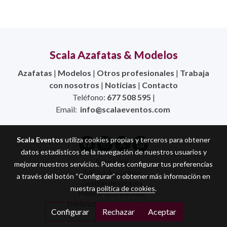
Scala Azafatas & Modelos
Azafatas
|
Modelos
|
Otros profesionales
|
Trabaja
con nosotros
|
Noticias
|
Contacto
Teléfono:
677 508 595
|
Email:
info@scalaeventos.com
Scala Eventos
utiliza cookies propias y terceros para obtener
datos estadísticos de la navegación de nuestros usuarios y
Aviso legal
mejorar nuestros servicios. Puedes configurar tus preferencias
Política de cookies
a través del botón “Configurar” o obtener más información en
Gestión de cookies
nuestra
política de cookies
.
Política de privacidad
Declaración de accesibilidad
Configurar
Rechazar
Aceptar