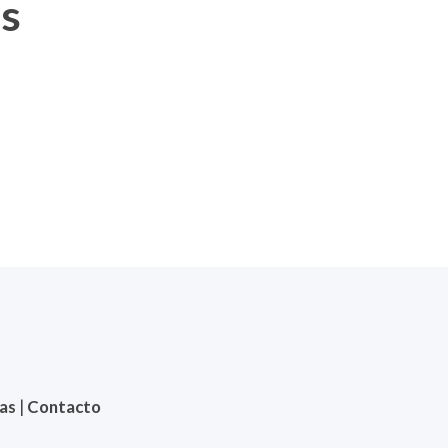
os
ias
|
Contacto