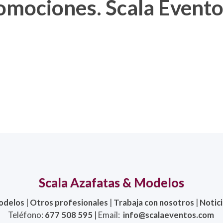
omociones. Scala Event
Scala Azafatas & Modelos
odelos
|
Otros profesionales
|
Trabaja con nosotros
|
Notic
Teléfono:
677 508 595
| Email:
info@scalaeventos.com