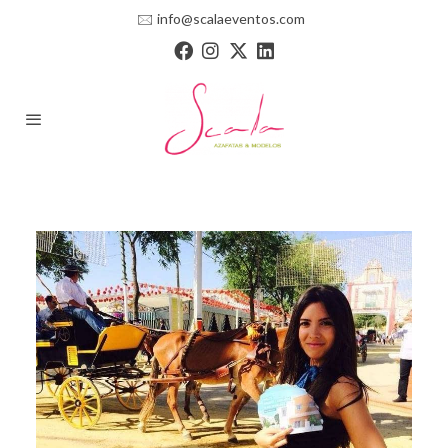
🖂
info@scalaeventos.com