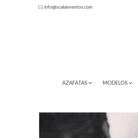
🖂
info@scalaeventos.com
AZAFATAS
MODELOS