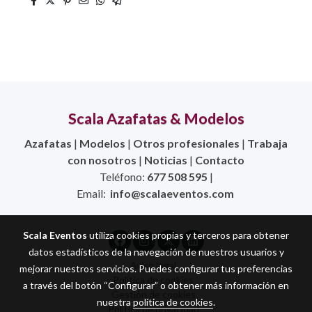
Scala Azafatas & Modelos
Azafatas
|
Modelos
|
Otros profesionales
|
Trabaja
con nosotros
|
Noticias
|
Contacto
Teléfono:
677 508 595
|
Email:
info@scalaeventos.com
Scala Eventos
utiliza cookies propias y terceros para obtener
datos estadísticos de la navegación de nuestros usuarios y
Aviso legal
mejorar nuestros servicios. Puedes configurar tus preferencias
Política de cookies
a través del botón “Configurar” o obtener más información en
Gestión de cookies
nuestra
política de cookies
.
Política de privacidad