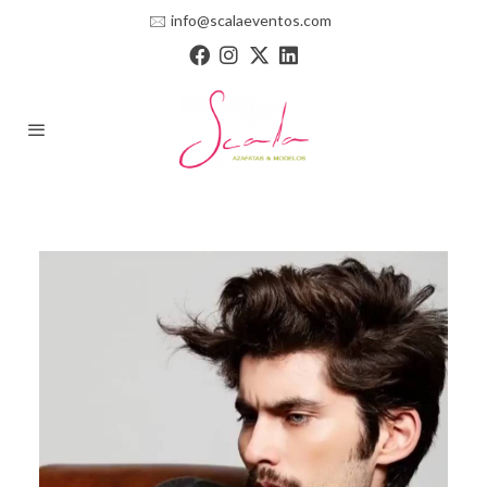
🖂
info@scalaeventos.com