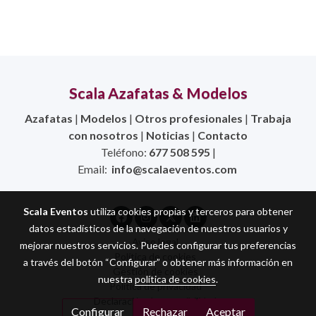
Scala Azafatas & Modelos
Azafatas
|
Modelos
|
Otros profesionales
|
Trabaja
con nosotros
|
Noticias
|
Contacto
Teléfono:
677 508 595
|
Email:
info@scalaeventos.com
Scala Eventos
utiliza cookies propias y terceros para obtener
datos estadísticos de la navegación de nuestros usuarios y
Aviso legal
mejorar nuestros servicios. Puedes configurar tus preferencias
Política de cookies
a través del botón “Configurar” o obtener más información en
Gestión de cookies
nuestra
política de cookies
.
Política de privacidad
Declaración de accesibilidad
Configurar
Rechazar
Aceptar