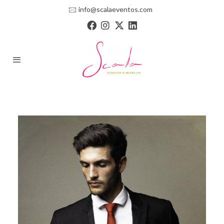
🖂
info@scalaeventos.com