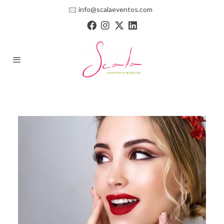
🖂
info@scalaeventos.com