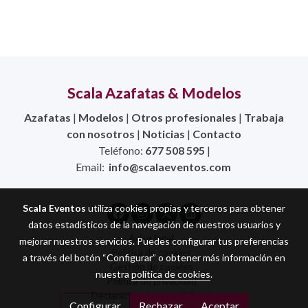
Scala Azafatas & Modelos
Azafatas
|
Modelos
|
Otros profesionales
|
Trabaja
con nosotros
|
Noticias
|
Contacto
Teléfono:
677 508 595
|
Email:
info@scalaeventos.com
Scala Eventos
utiliza cookies propias y terceros para obtener
datos estadísticos de la navegación de nuestros usuarios y
Aviso legal
mejorar nuestros servicios. Puedes configurar tus preferencias
Política de cookies
a través del botón “Configurar” o obtener más información en
Gestión de cookies
nuestra
política de cookies
.
Política de privacidad
Declaración de accesibilidad
Configurar
Rechazar
Aceptar