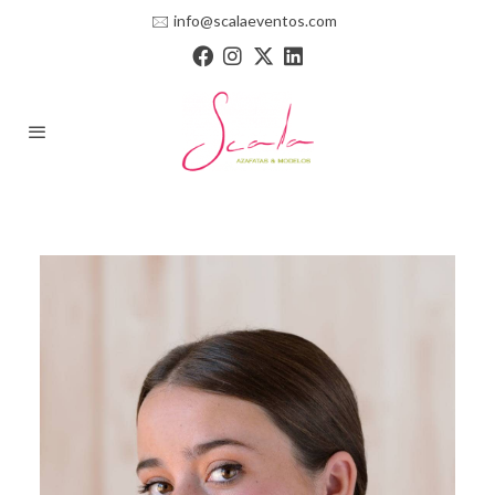
🖂
info@scalaeventos.com