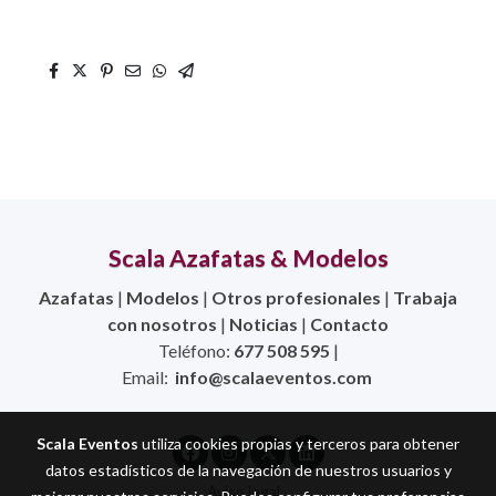
Scala Azafatas & Modelos
Azafatas
|
Modelos
|
Otros profesionales
|
Trabaja
con nosotros
|
Noticias
|
Contacto
Teléfono:
677 508 595
|
Email:
info@scalaeventos.com
Scala Eventos
utiliza cookies propias y terceros para obtener
datos estadísticos de la navegación de nuestros usuarios y
Aviso legal