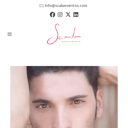
🖂
info@scalaeventos.com