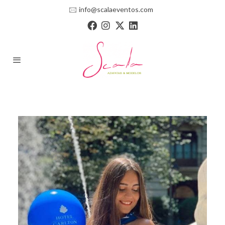
🖂
info@scalaeventos.com