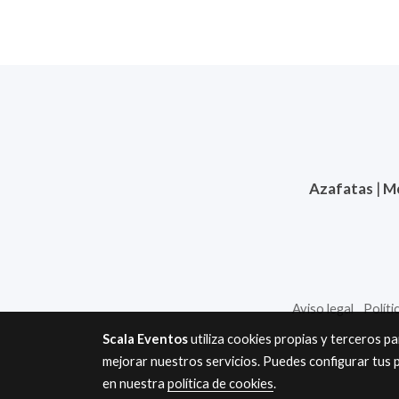
Azafatas
|
M
Aviso legal
Políti
Scala Eventos
utiliza cookies propias y terceros p
mejorar nuestros servicios. Puedes configurar tus 
en nuestra
política de cookies
.