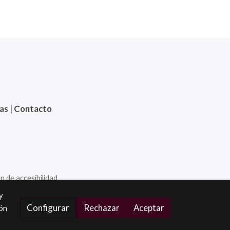
ias
|
Contacto
n de accesibilidad
y
Configurar
Rechazar
Aceptar
ión