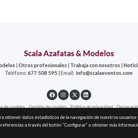
Scala Azafatas & Modelos
odelos
|
Otros profesionales
|
Trabaja con nosotros
|
Notic
Teléfono:
677 508 595
| Email:
info@scalaeventos.com
ca de cookies
Gestión de cookies
Política de privacidad
Declaració
ara obtener datos estadísticos de la navegación de nuestros usuarios 
preferencias a través del botón “Configurar” o obtener más informac