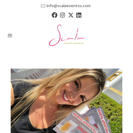
🖂
info@scalaeventos.com