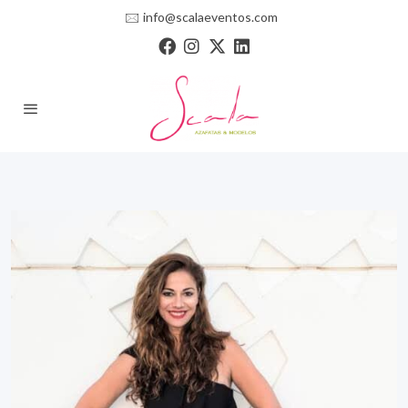
🖂
info@scalaeventos.com